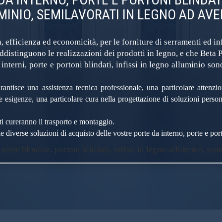
MINIO, SEMILAVORATI IN LEGNO AD AVE
, efficienza ed economicità, per le forniture di serramenti ed inf
istinguono le realizzazioni dei prodotti in legno, e che Beta P
nterni, porte e portoni blindati, infissi in legno alluminio s
rantisce una assistenza tecnica professionale, una particolare attenzio
he esigenze, una particolare cura nella progettazione di soluzioni person
ati cureranno il trasporto e montaggio.
e diverse soluzioni di acquisto delle vostre porte da interno, porte e porto
 porte blindate, portoni blindati, infissi in legno-alluminio, sem